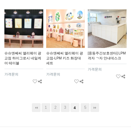
슈슈앤쎄씨 앨리웨이 광
슈슈앤쎄씨 앨리웨이 광
[중동주간보호센타] LPM
교점 하이그로시 네일케
교점-LPM 키즈 화장대
격자 ㄱ자 안내데스크
어 테이블
세트
가격문의
가격문의
가격문의
1
2
3
5
4