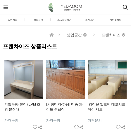
일반기업
상업공간
공공/교육기관
주거공간
개인결제창
상업공간
프랜차이즈
프랜차이즈 상품리스트
기업은행(본점) LPM 조
[서청미역-하남] 미송 와
[김정문 알로에]데코시트
명 분장대
이드 수납장
책상 세트
가격문의
가격문의
가격문의