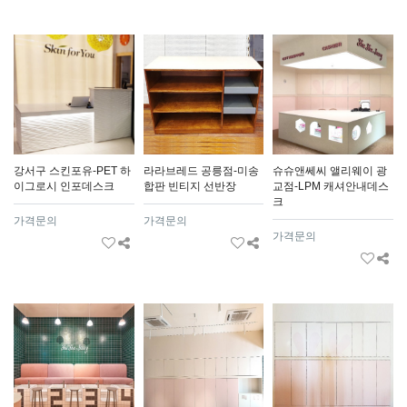
강서구 스킨포유-PET 하
라라브레드 공릉점-미송
슈슈앤쎄씨 앨리웨이 광
이그로시 인포데스크
합판 빈티지 선반장
교점-LPM 캐셔안내데스
크
가격문의
가격문의
가격문의