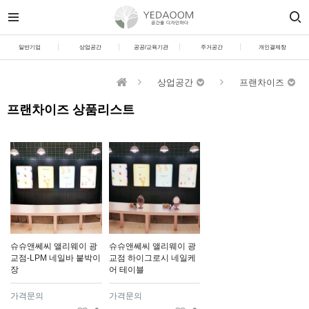
일반기업
상업공간
공공/교육기관
주거공간
개인결제창
상업공간
프랜차이즈
프랜차이즈 상품리스트
슈슈앤쎄씨 앨리웨이 광
슈슈앤쎄씨 앨리웨이 광
교점-LPM 네일바 붙박이
교점 하이그로시 네일케
장
어 테이블
가격문의
가격문의