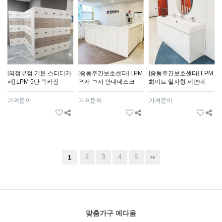
[의정부점 기본 스터디카
[중동주간보호센타] LPM
[중동주간보호센타] LPM
페] LPM 5단 락카장
격자 ㄱ자 안내데스크
화이트 일자형 세면대
가격문의
가격문의
가격문의
2
3
4
5
1
맞춤가구 예다움