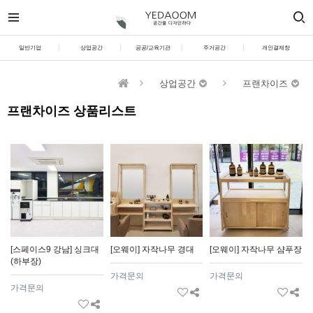
일반기업
상업공간
공공/교육기관
주거공간
개인결제창
상업공간
프랜차이즈
프랜차이즈 상품리스트
[스페이스9 강남] 싱크대
[오웨이] 자작나무 경대
[오웨이] 자작나무 샴푸장
(하부장)
가격문의
가격문의
가격문의