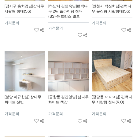
[강서구 홍희경님]삼나무
[하남시 김연숙님]편백나
[인천시 백진희님]편백나
서랍형 침대(SS)
무 2단 슬라이딩 침대
무 옷장형 서랍침대(SS)
(SS)-매트리스 별도
가격문의
가격문의
가격문의
[분당 이규한님] 삼나무
[공항동 김잔영님] 삼나무
[청담동 ㅇㅇㅇ님] 편백나
화이트 선반
화이트 책장
무 서랍형 침대(K,Q)
가격문의
가격문의
가격문의