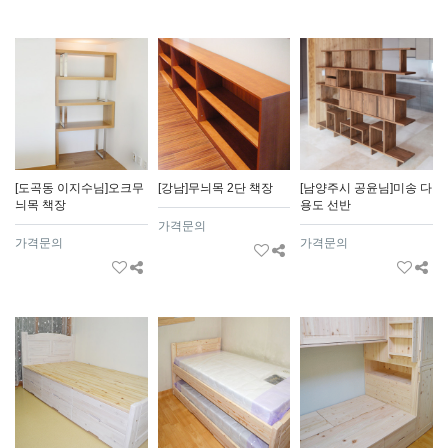
[도곡동 이지수님]오크무
[강남]무늬목 2단 책장
[남양주시 공윤님]미송 다
늬목 책장
용도 선반
가격문의
가격문의
가격문의