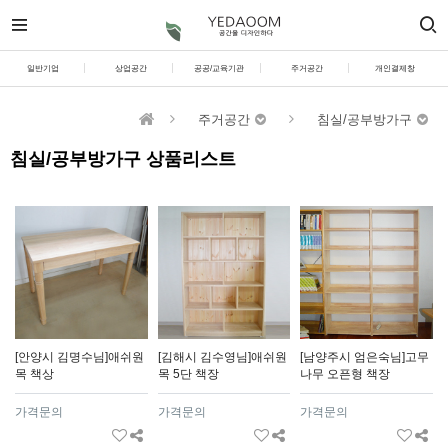
일반기업
상업공간
공공/교육기관
주거공간
개인결제창
주거공간
침실/공부방가구
침실/공부방가구 상품리스트
[안양시 김명수님]애쉬원
[김해시 김수영님]애쉬원
[남양주시 엄은숙님]고무
목 책상
목 5단 책장
나무 오픈형 책장
가격문의
가격문의
가격문의