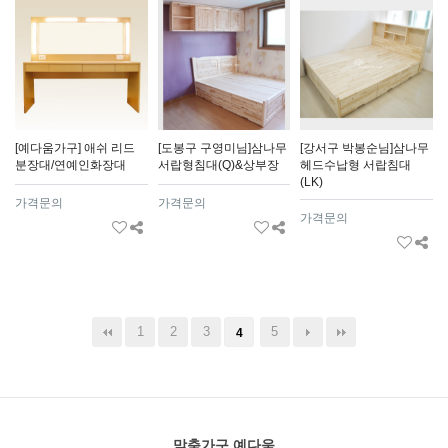
[예다움가구] 애쉬 리드
[도봉구 구영미님]삼나무
[강서구 박봉순님]삼나무
분장대/연예인화장대
서랍형침대(Q)&상부장
헤드수납형 서랍침대
(LK)
가격문의
가격문의
가격문의
1
2
3
5
4
맞춤가구 예다움