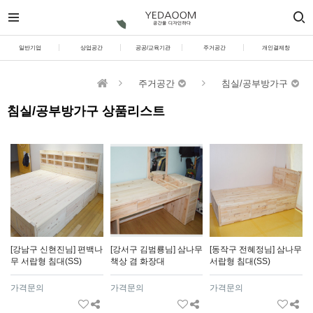
일반기업
상업공간
공공/교육기관
주거공간
개인결제창
주거공간
침실/공부방가구
침실/공부방가구 상품리스트
[강남구 신현진님] 편백나
[강서구 김범룡님] 삼나무
[동작구 전혜정님] 삼나무
무 서랍형 침대(SS)
책상 겸 화장대
서랍형 침대(SS)
가격문의
가격문의
가격문의