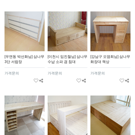
[우면동 박선화님] 삼나무
[이천시 임진철님] 삼나무
[강남구 오염희님] 삼나무
3단 서랍장
수납 소파 겸 침대
화장대 책상
가격문의
가격문의
가격문의