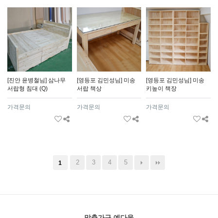
[진안 윤병철님] 삼나무
[영등포 김민성님] 미송
[영등포 김민성님] 미송
서랍형 침대 (Q)
서랍 책상
키높이 책장
가격문의
가격문의
가격문의
2
3
4
5
1
맞춤가구 예다움