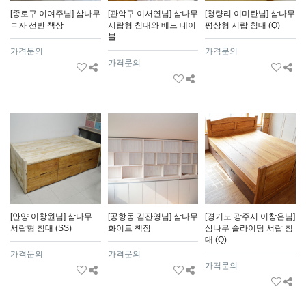
[종로구 이여주님] 삼나무
[관악구 이서연님] 삼나무
[청량리 이미란님] 삼나무
ㄷ자 선반 책상
서랍형 침대와 베드 테이
평상형 서랍 침대 (Q)
블
가격문의
가격문의
가격문의
[안양 이창원님] 삼나무
[공항동 김잔영님] 삼나무
[경기도 광주시 이창은님]
서랍형 침대 (SS)
화이트 책장
삼나무 슬라이딩 서랍 침
대 (Q)
가격문의
가격문의
가격문의