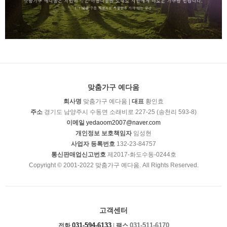
맞춤가구 예다움
회사명
맞춤가구 예다움 |
대표
황인효
주소
경기도 남양주시 수동면 소래비로 227-25 (송천리 593-8)
이메일
yedaoom2007@naver.com
개인정보 보호책임자
임성현
사업자 등록번호
132-23-84757
통신판매업신고번호
제2017-화도수동-0244호
Copyright © 2001-2022 맞춤가구 예다움. All Rights Reserved.
고객센터
031-594-6133
031-511-6170
전화
|
팩스