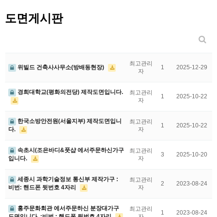
도면게시판
최고관리
위빌드 건축사사무소(방배동현장)
1
2025-12-29
자
경희대학교(평화의전당) 제작도면입니다.
최고관리
1
2025-10-22
자
한국소방안전원(서울지부) 제작도면입니
최고관리
1
2025-10-22
다.
자
속초시(조은바디&풋샵 에서주문하신가구
최고관리
3
2025-10-20
입니다.
자
세종시 과학기술정보 통신부 제작가구 :
최고관리
2
2023-08-24
비번: 핸드폰 뒷번호 4자리
자
홍주문화회관 에서주문하신 분장대가구
최고관리
1
2023-08-24
도면입니다. :비번 : 핸드폰 뒷번호 4자리
자