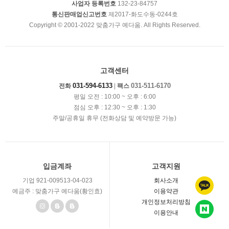
사업자 등록번호
132-23-84757
니다.
통신판매업신고번호
제2017-화도수동-0244호
③ “몰”이 제공하기로 이용자와 계약을 체결한 서비스의 내용을 재화
Copyright © 2001-2022 맞춤가구 예다움. All Rights Reserved.
등의 품절 또는 기술적 사양의 변경 등의 사유로 변경할 경우에는 그
사유를 이용자에게 통지 가능한 주소로 즉시 통지합니다.
④ 전항의 경우 “몰”은 이로 인하여 이용자가 입은 손해를 배상합니다.
다만, “몰”이 고의 또는 과실이 없음을 입증하는 경우에는 그러하지 아
니합니다.
고객센터
제5조(서비스의 중단)
031-594-6133
031-511-6170
전화
|
팩스
① “몰”은 컴퓨터 등 정보통신설비의 보수점검?교체 및 고장, 통신의
두절 등의 사유가 발생한 경우에는 서비스의 제공을 일시적으로 중단
평일 오전 : 10:00 ~ 오후 : 6:00
할 수 있습니다.
점심 오후 : 12:30 ~ 오후 : 1:30
② “몰”은 제1항의 사유로 서비스의 제공이 일시적으로 중단됨으로 인
주말/공휴일 휴무 (전화상담 및 예약방문 가능)
하여 이용자 또는 제3자가 입은 손해에 대하여 배상합니다. 단, “몰”이
고의 또는 과실이 없음을 입증하는 경우에는 그러하지 아니합니다.
③ 사업종목의 전환, 사업의 포기, 업체 간의 통합 등의 이유로 서비스
를 제공할 수 없게 되는 경우에는 “몰”은 제8조에 정한 방법으로 이용
자에게 통지하고 당초 “몰”에서 제시한 조건에 따라 소비자에게 보상
입금계좌
고객지원
합니다. 다만, “몰”이 보상기준 등을 고지하지 아니한 경우에는 이용자
기업 921-009513-04-023
회사소개
들의 마일리지 또는 적립금 등을 “몰”에서 통용되는 통화가치에 상응
예금주 : 맞춤가구 예다움(황인효)
이용약관
하는 현물 또는 현금으로 이용자에게 지급합니다.
개인정보처리방침
제6조(회원가입)
이용안내
① 이용자는 “몰”이 정한 가입 양식에 따라 회원정보를 기입한 후 이 약
관에 동의한다는 의사표시를 함으로서 회원가입을 신청합니다.