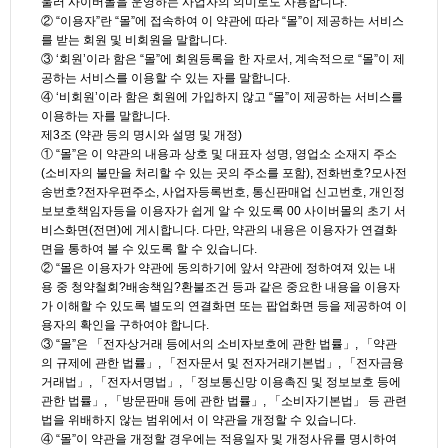
울러 사이버몰을 운영하는 사업자의 의미로도 사용합니다.
② “이용자”란 “몰”에 접속하여 이 약관에 따라 “몰”이 제공하는 서비스
를 받는 회원 및 비회원을 말합니다.
③ ‘회원’이라 함은 “몰”에 회원등록을 한 자로서, 계속적으로 “몰”이 제
공하는 서비스를 이용할 수 있는 자를 말합니다.
④ ‘비회원’이라 함은 회원에 가입하지 않고 “몰”이 제공하는 서비스를
이용하는 자를 말합니다.
제3조 (약관 등의 명시와 설명 및 개정)
① “몰”은 이 약관의 내용과 상호 및 대표자 성명, 영업소 소재지 주소
(소비자의 불만을 처리할 수 있는 곳의 주소를 포함), 전화번호?모사전
송번호?전자우편주소, 사업자등록번호, 통신판매업 신고번호, 개인정
보보호책임자등을 이용자가 쉽게 알 수 있도록 00 사이버몰의 초기 서
비스화면(전면)에 게시합니다. 다만, 약관의 내용은 이용자가 연결화
면을 통하여 볼 수 있도록 할 수 있습니다.
② “몰은 이용자가 약관에 동의하기에 앞서 약관에 정하여져 있는 내
용 중 청약철회?배송책임?환불조건 등과 같은 중요한 내용을 이용자
가 이해할 수 있도록 별도의 연결화면 또는 팝업화면 등을 제공하여 이
용자의 확인을 구하여야 합니다.
③ “몰”은 「전자상거래 등에서의 소비자보호에 관한 법률」, 「약관
의 규제에 관한 법률」, 「전자문서 및 전자거래기본법」, 「전자금융
거래법」, 「전자서명법」, 「정보통신망 이용촉진 및 정보보호 등에
관한 법률」, 「방문판매 등에 관한 법률」, 「소비자기본법」 등 관련
법을 위배하지 않는 범위에서 이 약관을 개정할 수 있습니다.
④ “몰”이 약관을 개정할 경우에는 적용일자 및 개정사유를 명시하여