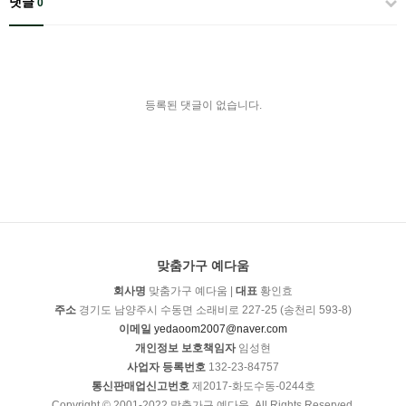
댓글
0
등록된 댓글이 없습니다.
맞춤가구 예다움
회사명
맞춤가구 예다움 |
대표
황인효
주소
경기도 남양주시 수동면 소래비로 227-25 (송천리 593-8)
이메일
yedaoom2007@naver.com
개인정보 보호책임자
임성현
사업자 등록번호
132-23-84757
통신판매업신고번호
제2017-화도수동-0244호
Copyright © 2001-2022 맞춤가구 예다움. All Rights Reserved.