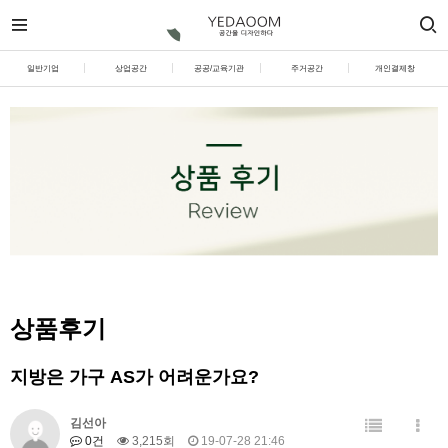
일반기업
상업공간
공공/교육기관
주거공간
개인결제창
상품후기
지방은 가구 AS가 어려운가요?
김선아
0건
3,215회
19-07-28 21:46