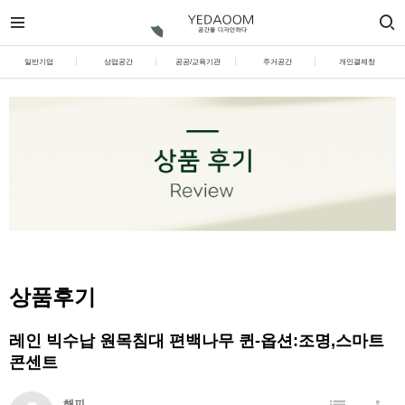
일반기업
상업공간
공공/교육기관
주거공간
개인결제창
상품후기
레인 빅수납 원목침대 편백나무 퀸-옵션:조명,스마트
콘센트
해피