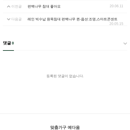
20.06.11
이전글
편백나무 침대 좋아요
다음글
레인 빅수납 원목침대 편백나무 퀸-옵션:조명,스마트콘센트
20.05.15
댓글
0
등록된 댓글이 없습니다.
맞춤가구 예다움