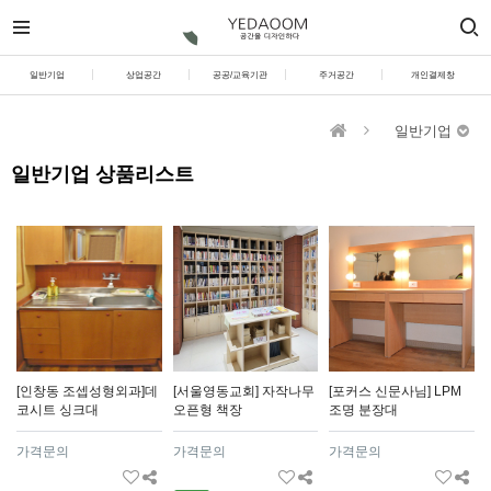
일반기업
상업공간
공공/교육기관
주거공간
개인결제창
일반기업
일반기업 상품리스트
[인창동 조셉성형외과]데
[서울영동교회] 자작나무
[포커스 신문사님] LPM
코시트 싱크대
오픈형 책장
조명 분장대
가격문의
가격문의
가격문의