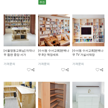
추천
[서울영동교회님] 자작나
[수서동 수서교회]편백나
[수서동 수서교회]편백나
무 합판 중앙 서가
무 8단 책장세트
무 TV 거실서재장
가격문의
가격문의
가격문의