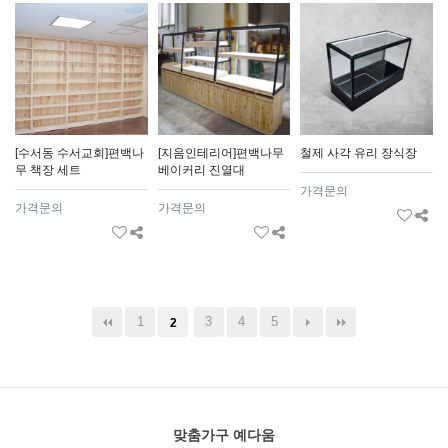
[수서동 수서교회]편백나
[지음인테리어]편백나무
철제 사각 유리 장식장
무 책장 세트
베이커리 진열대
가격문의
가격문의
가격문의
1
3
4
5
2
맞춤가구 예다움