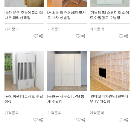
[동대문구 주품에교회]삼
[서초동 장준호님]데코시
[가남테크] 스튜디오 화이
나무 파티션책장
트 ㄱ자 신발장
트 아일랜드 수납장
가격문의
가격문의
가격문의
[용인학원]데코시트 수납
[논현동 사무실] LPM 틈
[인데코디자인님] 편백나
장-3
새 수납장
무 TV 거실장
가격문의
가격문의
가격문의