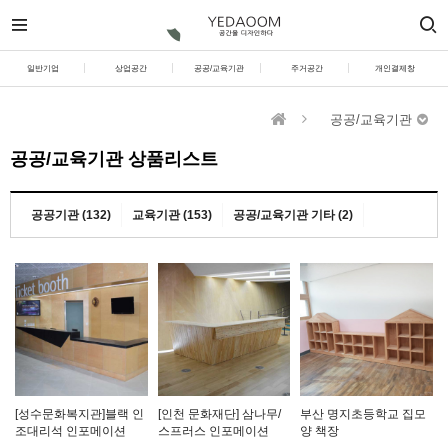
일반기업
상업공간
공공/교육기관
주거공간
개인결제창
공공/교육기관
공공/교육기관 상품리스트
공공기관 (132)
교육기관 (153)
공공/교육기관 기타 (2)
[성수문화복지관]블랙 인
[인천 문화재단] 삼나무/
부산 명지초등학교 집모
조대리석 인포메이션
스프러스 인포메이션
양 책장