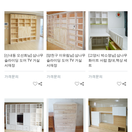
[신내동 오선희님] 삼나무
[양천구 이유림님] 삼나무
[고양시 박소영님] 삼나무
슬라이딩 도어 TV 거실
슬라이딩 도어 TV 거실
화이트 서랍 침대,책상 세
서재장
서재장
트
가격문의
가격문의
가격문의