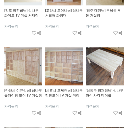
[김포 정진희님] 삼나무
[고양시 모이나님] 삼나무
[청주 대원님] 무늬목 투
화이트 TV 거실 서재장
서랍형 화장대
톤 거실장
가격문의
가격문의
가격문의
[안양시 이규석님] 삼나무
[시흥시 오제현님] 삼나무
[성동구 장재영님] 삼나무
슬라이딩 도어 TV 거실장
전면도어 TV 거실 책장
좌식 사각 테이블
가격문의
가격문의
가격문의