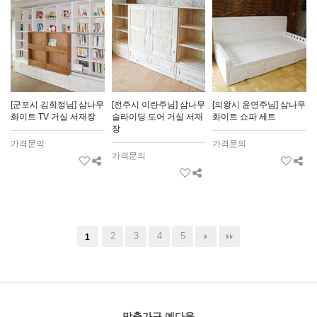
[군포시 김희정님] 삼나무
[전주시 이란주님] 삼나무
[의왕시 윤연주님] 삼나무
화이트 TV 거실 서재장
슬라이딩 도어 거실 서재
화이트 쇼파 세트
장
가격문의
가격문의
가격문의
2
3
4
5
1
맞춤가구 예다움