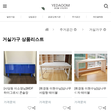
일반기업
상업공간
공공/교육기관
주거공간
개인결제창
주거공간
거실가구
거실가구 상품리스트
[사당동 이소영님]MDF
[휘경동 이현수님]삼나무
[휘경동 이현수님]삼나무
하이그로시 콘솔장
서랍형 테이블
ㄷ자 테이블
가격문의
가격문의
가격문의