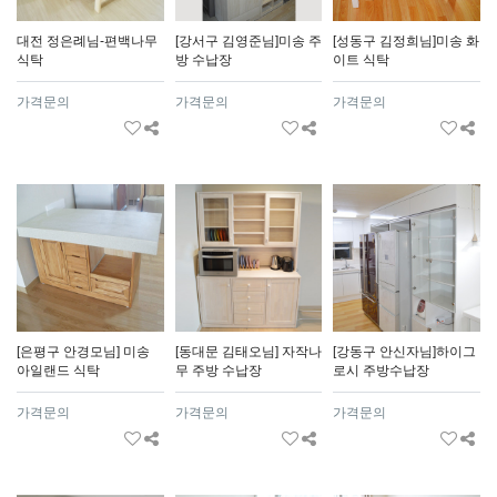
대전 정은례님-편백나무
[강서구 김영준님]미송 주
[성동구 김정희님]미송 화
식탁
방 수납장
이트 식탁
가격문의
가격문의
가격문의
[은평구 안경모님] 미송
[동대문 김태오님] 자작나
[강동구 안신자님]하이그
아일랜드 식탁
무 주방 수납장
로시 주방수납장
가격문의
가격문의
가격문의