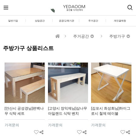
일반기업
상업공간
공공/교육기관
주거공간
개인결제창
주거공간
주방가구
주방가구 상품리스트
[안산시 공성경님]편백나
[고양시 장익제님]삼나무
[김포시 최성희님]하이그
무 식탁 세트
아일랜드 식탁 벤치
로시 철제 테이블
가격문의
가격문의
가격문의