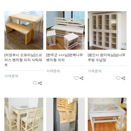
[의정부시 오유리님]스프
[완주군 ○○○님]편백나무
[용인시 윤미덕님]삼나무
러스 벤치형 의자 식탁세
벤치형 의자
주방 수납장
트
가격문의
가격문의
가격문의