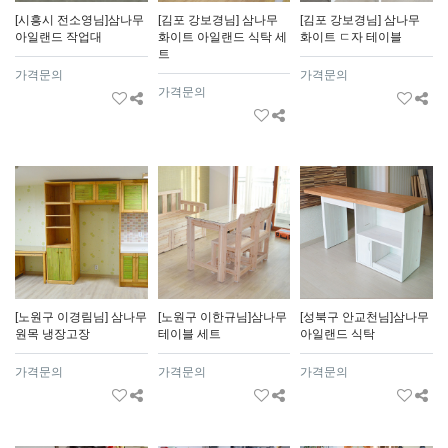
[시흥시 전소영님]삼나무
[김포 강보경님] 삼나무
[김포 강보경님] 삼나무
아일랜드 작업대
화이트 아일랜드 식탁 세
화이트 ㄷ자 테이블
트
가격문의
가격문의
가격문의
[노원구 이경림님] 삼나무
[노원구 이한규님]삼나무
[성북구 안교천님]삼나무
원목 냉장고장
테이블 세트
아일랜드 식탁
가격문의
가격문의
가격문의