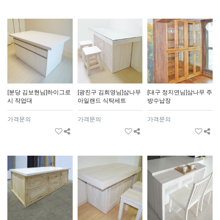
[분당 김보현님]하이그로
[광진구 김희영님]삼나무
[대구 정지연님]삼나무 주
시 작업대
아일랜드 식탁세트
방수납장
가격문의
가격문의
가격문의