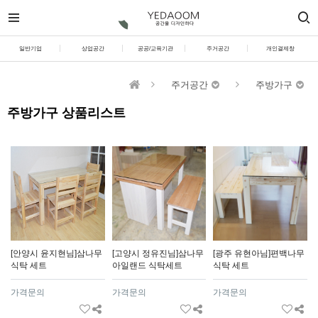
일반기업
상업공간
공공/교육기관
주거공간
개인결제창
주거공간
주방가구
주방가구 상품리스트
[안양시 윤지현님]삼나무
[고양시 정유진님]삼나무
[광주 유현아님]편백나무
식탁 세트
아일랜드 식탁세트
식탁 세트
가격문의
가격문의
가격문의