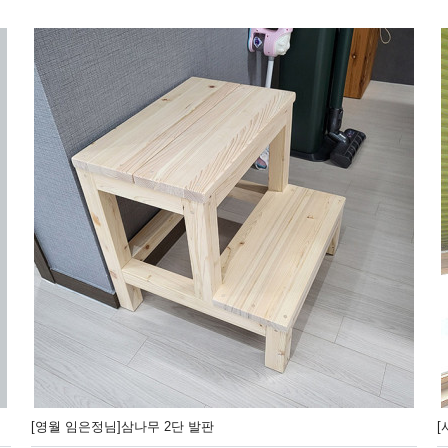
[영월 임은정님]삼나무 2단 발판
[