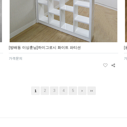
[방배동 이상훈님]하이그로시 화이트 파티션
가격문의
2
3
4
5
1