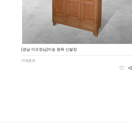
[경남 이모정님]미송 원목 신발장
가격문의
다음
맨끝