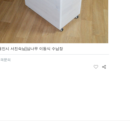
[용인시 서진숙님]삼나무 이동식 수납장
가격문의