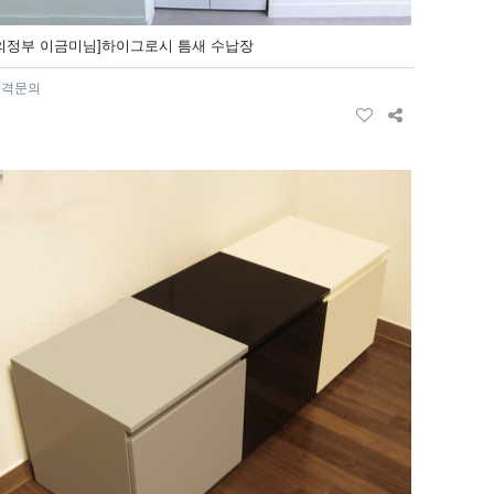
[의정부 이금미님]하이그로시 틈새 수납장
가격문의