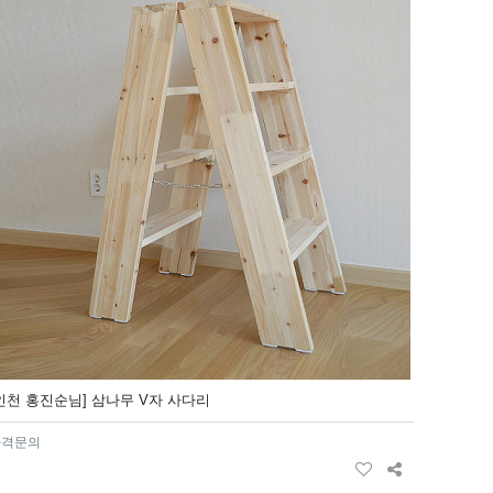
인천 홍진순님] 삼나무 V자 사다리
가격문의