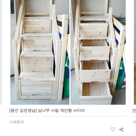
[용인 김은영님] 삼나무 서랍 계단형 사다리
[
가격문의