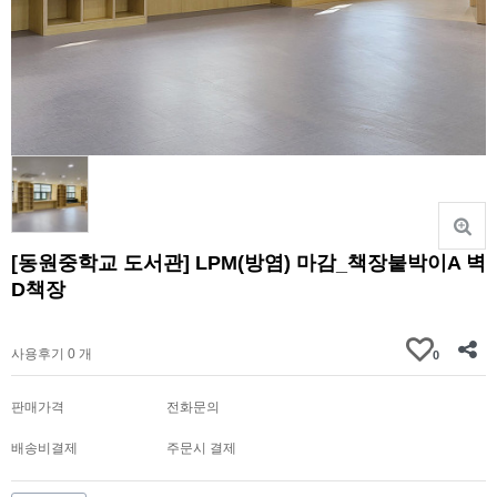
[동원중학교 도서관] LPM(방염) 마감_책장붙박이A 벽
D책장
가격문의
사용후기 0 개
0
판매가격
전화문의
배송비결제
주문시 결제