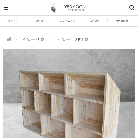
일반기업
상업공간
공공/교육기관
주거공간
개인결제창
상업공간
상업공간 기타