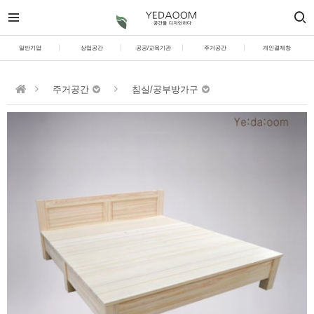
일반기업
상업공간
공공/교육기관
주거공간
개인결제창
주거공간
침실/공부방가구