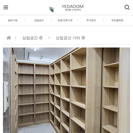
일반기업
상업공간
공공/교육기관
주거공간
개인결제창
상업공간
상업공간 기타