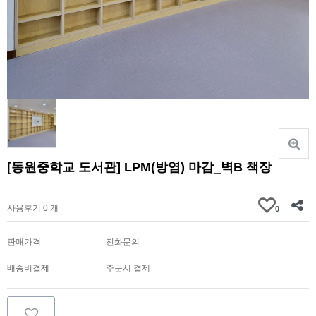
[동원중학교 도서관] LPM(방염) 마감_벽B 책장
가격문의
사용후기 0 개
0
판매가격
전화문의
배송비결제
주문시 결제