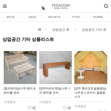
일반기업
상업공간
공공/교육기관
주거공간
개인결제창
상업공간
상업공간 기타
상업공간 기타 상품리스트
[캠프메카]삼나무 벤치 &
[경주아트비젼]삼나무 ㄷ
[양주 휴리조트글램핑]삼
테이블 세트
자 벤치형 의자
나무 & 스프러스 글램핑
가구
가격문의
가격문의
가격문의