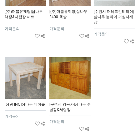
[(주)더블유웨딩]삼나무
[(주)더블유웨딩]삼나무
[수원시 더레드인테리어]
책장&서랍장 세트
2400 책상
삼나무 붙박이 거실서재
장
가격문의
가격문의
가격문의
[삼원 INC]삼나무 테이블
[문경시 김용사]삼나무 수
납장&서랍장
가격문의
가격문의